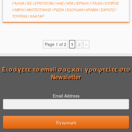
ΓΑΛΛΙΑ
/
ΕΕ
/
ΕΡΝΤΟΓΑΝ
/
ΗΑΕ
/
ΗΠΑ
/
ΙΣΡΑΗΛ
/
ΙΤΑΛΙΑ
/
ΚΥΠΡΟΣ
/
ΛΙΒΥΗ
/
ΜΗΤΣΟΤΑΚΗΣ
/
ΡΩΣΙΑ
/
ΣΑΟΥΔΙΚΗ ΑΡΑΒΙΑ
/
ΣΑΡΑΤΖ
/
ΤΟΥΡΚΙΑ
/
ΧΑΦΤΑΡ
Page 1 of 2
1
2
»
Εισάγετε το email σας και γραφτείτε στο
Newsletter
Email Address
Εγγραφή