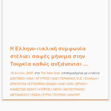
Η Ελληνο-ιταλική συμφωνία
στέλνει σαφές μήνυμα στην
Τουρκία καθώς αυξάνονται ...
18 Ιουνίου, 2020
στο
The New Arab
επισημασμένο με ετικέτα
EASTMED
/
GNA
/
ΑΙΓΥΠΤΟΣ
/
ΑΟΖ
/
ΓΕΡΜΑΝΙΑ
/
Ε.Ε.
/
ΕΛΛΑΔΑ
/
ΕΡΝΤΟΓΑΝ
/
ΕΥΡΩΠΑΪΚΗ ΕΝΩΣΗ
/
ΗΑΕ
/
ΗΠΑ
/
ΙΣΡΑΗΛ
/
ΚΑΘΕΣΤΩΣ ΑΣΑΝΤ
/
ΚΥΠΡΟΣ
/
ΛΙΒΥΗ
/
ΜΗΤΣΟΤΑΚΗΣ
/
ΝΕΤΑΝΙΑΧΟΥ
/
ΡΩΣΙΑ
/
ΣΥΡΙΑ
/
ΤΟΥΡΚΙΑ
/
ΧΑΦΤΑΡ