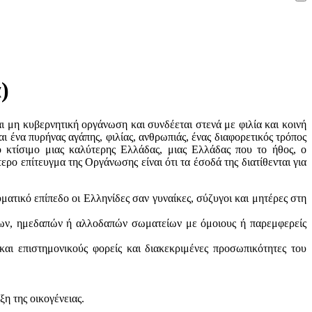
)
μη κυβερνητική οργάνωση και συνδέεται στενά με φιλία και κοινή
ι ένα πυρήνας αγάπης, φιλίας, ανθρωπιάς, ένας διαφορετικός τρόπος
 κτίσιμο μιας καλύτερης Ελλάδας, μιας Ελλάδας που το ήθος, ο
ρο επίτευγμα της Οργάνωσης είναι ότι τα έσοδά της διατίθενται για
ατικό επίπεδο οι Ελληνίδες σαν γυναίκες, σύζυγοι και μητέρες στη
λων, ημεδαπών ή αλλοδαπών σωματείων με όμοιους ή παρεμφερείς
αι επιστημονικούς φορείς και διακεκριμένες προσωπικότητες του
η της οικογένειας.