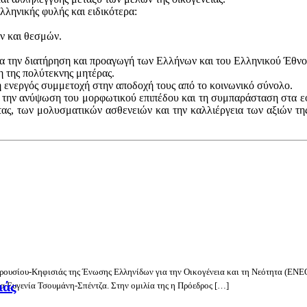
ληνικής φυλής και ειδικότερα:
ν και θεσμών.
 για την διατήρηση και προαγωγή των Ελλήνων και του Ελληνικού Έθνο
 της πολύτεκνης μητέρας.
η ενεργός συμμετοχή στην αποδοχή τους από το κοινωνικό σύνολο.
 την ανύψωση του μορφωτικού επιπέδου και τη συμπαράσταση στα εφ
ας, των μολυσματικών ασθενειών και την καλλιέργεια των αξιών της
μαρουσίου-Κηφισιάς της Ένωσης Ελληνίδων για την Οικογένεια και τη Νεότητα (ΕΝ
ιάς
κα Ευγενία Τσουμάνη-Σπέντζα. Στην ομιλία της η Πρόεδρος […]