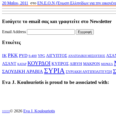
20 Μαΐου, 2011
στο
ΕΝ.Ε.Ο.Ν (Ένωση Ελληνίδων για την οικογένει
Εισάγετε το email σας και γραφτείτε στο Newsletter
Email Address
Εγγραφή
Ετικέτες
PKK
IK
PYD
ΑΙΓΥΠΤΟΣ
ΑΣΑ
YPG
S-400
ΑΝΑΤΟΛΙΚΗ ΜΕΣΟΓΕΙΟΣ
ΚΟΥΡΔΟΙ
ΑΣΑΝΤ
ΚΥΠΡΟΣ
ΛΙΒΥΗ
ΜΑΚΡΟΝ
ΚΑΤΑΡ
ΜΕΡΚΕΛ
ΣΥΡΙΑ
ΣΑΟΥΔΙΚΗ ΑΡΑΒΙΑ
ΣΥΡΙΑΚΗ ΑΝΤΙΠΟΛΙΤΕΥΣΗ
Eva J. Koulouriotis is proud to be associated with:
© 2026
Eva J. Koulouriotis