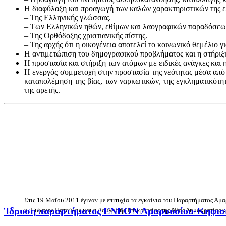
Η διαφύλαξη και προαγωγή των καλών χαρακτηριστικών της ελ
– Της Ελληνικής γλώσσας.
– Των Ελληνικών ηθών, εθίμων και λαογραφικών παραδόσεω
– Της Ορθόδοξης χριστιανικής πίστης.
– Της αρχής ότι η οικογένεια αποτελεί το κοινωνικό θεμέλιο
Η αντιμετώπιση του δημογραφικού προβλήματος και η στήριξη
Η προστασία και στήριξη των ατόμων με ειδικές ανάγκες και 
Η ενεργός συμμετοχή στην προστασία της νεότητας μέσα από
καταπολέμηση της βίας, των ναρκωτικών, της εγκληματικότητ
της αρετής.
Στις 19 Μαΐου 2011 έγιναν με επιτυχία τα εγκαίνια του Παραρτήματος Α
Ίδρυση παραρτήματος ΕΝΕΟΝ Αμαρουσίου-Κηφισ
κ. Γιώργος Πατούλης και η βουλευτής Επικρατείας της Νέας Δημοκρατίας 